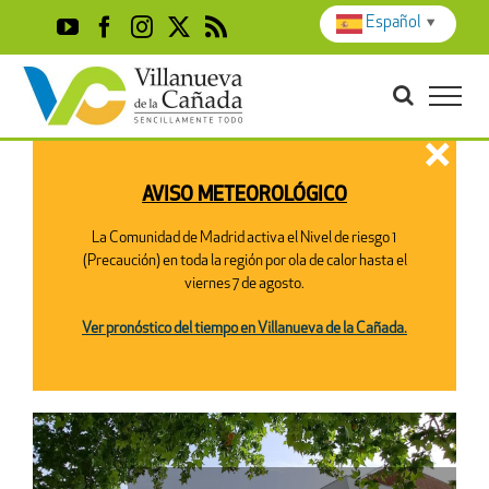
Skip
Español
▼
YouTube
Facebook
Instagram
X
Rss
to
content
×
AVISO METEOROLÓGICO
La Comunidad de Madrid activa el Nivel de riesgo 1
(Precaución) en toda la región por ola de calor hasta el
viernes 7 de agosto.
Ver pronóstico del tiempo en Villanueva de la Cañada.